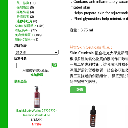
．Contains anti-inflammatory cucum
美白修復
(11)
irritated skin
保濕滋潤
(5)
隔離防曬
(4)
．Helps prepare skin for rejuvenati
身體保養
(2)
．Plant glycosides help minimize di
迷你小杜克
(6)
Kiehls 契爾氏->
(104)
容量 : 3.75 ml
彩妝系列->
(77)
美容保養區->
(195)
服飾代買區->
(9)
品牌列表
關於Skin Ceuticals 杜克：
Skin Ceuticals 配合杜克
根據多種抗氧化物質的協同作用原
快速搜尋
一無二的專利技術，讓各項活性成
深層所需的營養物質；結合各項強效
用關鍵字尋找產品。
進階搜尋
實三重抗老的創新組合， 徹底預
最新產品
到最完整的防護。
評價
其他網友也買了下列商品
Bath&BodyWorks ???????? -
Jasmine Vanilla 4 oz.
NT$299
NT$99