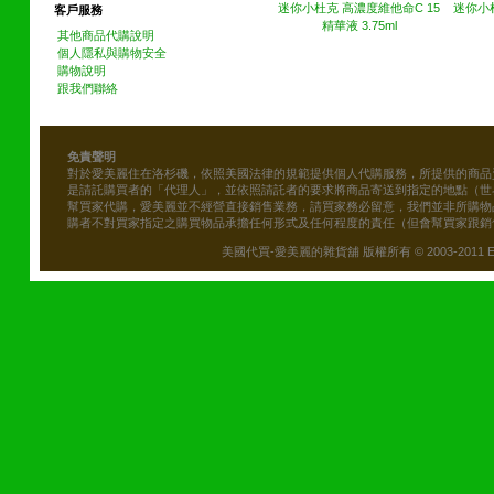
迷你小杜克 高濃度維他命C 15
迷你小杜
客戶服務
精華液 3.75ml
其他商品代購說明
個人隱私與購物安全
購物說明
跟我們聯絡
免責聲明
對於愛美麗住在洛杉磯，依照美國法律的規範提供個人代購服務，所提供的商品
是請託購買者的「代理人」，並依照請託者的要求將商品寄送到指定的地點（世
幫買家代購，愛美麗並不經營直接銷售業務，請買家務必留意，我們並非所購物
購者不對買家指定之購買物品承擔任何形式及任何程度的責任（但會幫買家跟銷
美國代買-愛美麗的雜貨舖 版權所有 © 2003-2011 Emily\'s B