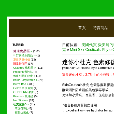
首頁
特賣商品
目前位置:
美國代買-愛美麗的
商品目錄
克
»
Mini SkinCeuticals Phyto 
健康食品區
->
(122)
** 訂購特別商品 **
(1)
夏日防曬特價
(13)
迷你小杜克 色素修復凝膠
限量特價區
(37)
Crabtree 瑰柏翠->
(111)
[Mini SkinCeuticals Phyto Corrective 
Procerin 普沙林
(4)
這是迷你杜克，3.75ml 的小包
維多利亞的秘密->
(17)
Bath&BodyWorks->
(29)
Burt's Bee->
(85)
SkinCeuticals杜克 色素修
Cellex-C 仙麗施
(4)
酵素活性防止新的黑色素再形成。
GLY DERM 果蕾
(9)
另添加小黃瓜、百里香，促進肌膚
Kinerase 凱娜詩
(5)
NeoStrata->
(24)
杜克左旋C
->
(41)
?適合各種膚質初次使用
清潔&卸妝
(6)
．Excellent oil-free hydrator for ac
預防抗老化
(7)