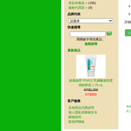
美容保養區->
(195)
４．
服飾代買區->
(9)
品牌列表
５
詳
快速搜尋
用關鍵字尋找產品。
其
進階搜尋
最新產品
妮傲絲翠 PHA12 乳糖酸臉部柔
潤精華霜 1.75 oz.
NT$1,200
NT$999
客戶服務
Ki
其他商品代購說明
片
個人隱私與購物安全
購物說明
跟我們聯絡