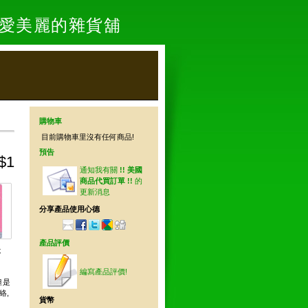
- 愛美麗的雜貨舖
購物車
目前購物車里沒有任何商品!
預告
$1
通知我有關
!! 美國
商品代買訂單 !!
的
更新消息
分享產品使用心德
產品評價
要
編寫產品評價!
但是
絡,
貨幣