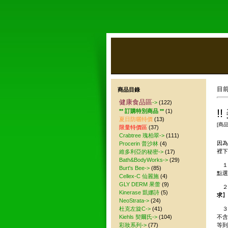
目
商品目錄
健康食品區
->
(122)
!
** 訂購特別商品 **
(1)
夏日防曬特價
(13)
[商
限量特價區
(37)
Crabtree 瑰柏翠->
(111)
因為
Procerin 普沙林
(4)
裡下
維多利亞的秘密->
(17)
Bath&BodyWorks->
(29)
１．
Burt's Bee->
(85)
點選
Cellex-C 仙麗施
(4)
GLY DERM 果蕾
(9)
２．
Kinerase 凱娜詩
(5)
求
】
NeoStrata->
(24)
杜克左旋C->
(41)
３．
Kiehls 契爾氏->
(104)
不含
彩妝系列->
(77)
等到