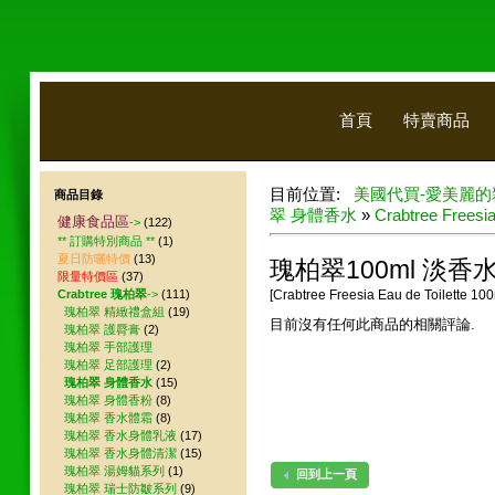
首頁
特賣商品
目前位置:
美國代買-愛美麗的
商品目錄
翠 身體香水
»
Crabtree Freesia
健康食品區
->
(122)
** 訂購特別商品 **
(1)
夏日防曬特價
(13)
瑰柏翠100ml 淡香水
限量特價區
(37)
Crabtree 瑰柏翠
->
(111)
[Crabtree Freesia Eau de Toilette 100
瑰柏翠 精緻禮盒組
(19)
目前沒有任何此商品的相關評論.
瑰柏翠 護脣膏
(2)
瑰柏翠 手部護理
瑰柏翠 足部護理
(2)
瑰柏翠 身體香水
(15)
瑰柏翠 身體香粉
(8)
瑰柏翠 香水體霜
(8)
瑰柏翠 香水身體乳液
(17)
瑰柏翠 香水身體清潔
(15)
瑰柏翠 湯姆貓系列
(1)
回到上一頁
瑰柏翠 瑞士防皺系列
(9)