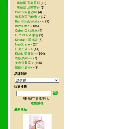
瑰柏翠 香皂系列
(12)
瑰柏翠 居家芳香
(3)
Procerin 普沙林
(4)
維多利亞的秘密->
(17)
Bath&BodyWorks->
(29)
Burt's Bee->
(85)
Cellex-C 仙麗施
(4)
GLY DERM 果蕾
(9)
Kinerase 凱娜詩
(5)
NeoStrata->
(24)
杜克左旋C->
(41)
Kiehls 契爾氏->
(104)
彩妝系列->
(77)
美容保養區->
(195)
服飾代買區->
(9)
品牌列表
快速搜尋
用關鍵字尋找產品。
進階搜尋
最新產品