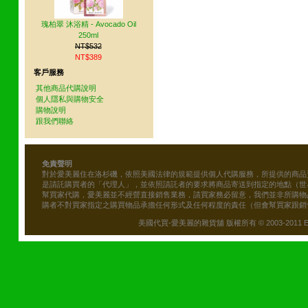
瑰柏翠 沐浴精 - Avocado Oil
250ml
NT$532
NT$389
客戶服務
其他商品代購說明
個人隱私與購物安全
購物說明
跟我們聯絡
免責聲明
對於愛美麗住在洛杉磯，依照美國法律的規範提供個人代購服務，所提供的商品
是請託購買者的「代理人」，並依照請託者的要求將商品寄送到指定的地點（世
幫買家代購，愛美麗並不經營直接銷售業務，請買家務必留意，我們並非所購物
購者不對買家指定之購買物品承擔任何形式及任何程度的責任（但會幫買家跟銷
美國代買-愛美麗的雜貨舖 版權所有 © 2003-2011 Emily\'s B