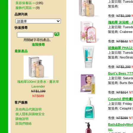
上架日期: Tuesday 
美容保養區->
(195)
製造商:
服飾代買區->
(9)
品牌列表
售價:
NT$1,199
瑰柏翠 沐浴精 - Av
上架日期: Tuesday 
快速搜尋
製造商: Crabtree 
用關鍵字尋找產品。
售價:
NT$532
NT
進階搜尋
妮傲絲翠 PHA12
最新產品
上架日期: Tuesday
製造商: NeoStrat
售價:
NT$1,200
Burt's Bees ???
上架日期: Saturday
瑰柏翠100ml 淡香水 - 薰衣草
製造商: Burts Be
Lavender
NT$1,199
售價:
NT$314
NT
NT$689
Cetaphil 舒特
客戶服務
上架日期: Friday 1
製造商: Cetaphi
其他商品代購說明
個人隱私與購物安全
售價:
NT$399
NT
購物說明
跟我們聯絡
Bath&BodyWorks
oz.