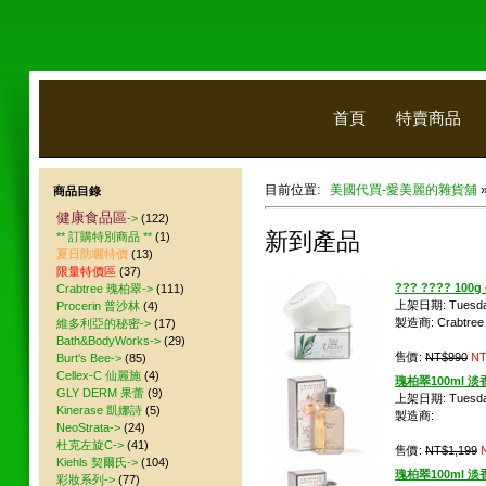
首頁
特賣商品
目前位置:
美國代買-愛美麗的雜貨舖
商品目錄
健康食品區
->
(122)
新到產品
** 訂購特別商品 **
(1)
夏日防曬特價
(13)
限量特價區
(37)
??? ???? 100g 
Crabtree 瑰柏翠->
(111)
上架日期: Tuesday 
Procerin 普沙林
(4)
製造商: Crabtree 
維多利亞的秘密->
(17)
Bath&BodyWorks->
(29)
售價:
NT$990
NT
Burt's Bee->
(85)
Cellex-C 仙麗施
(4)
瑰柏翠100ml 淡香
GLY DERM 果蕾
(9)
上架日期: Tuesday 
Kinerase 凱娜詩
(5)
製造商:
NeoStrata->
(24)
杜克左旋C->
(41)
售價:
NT$1,199
Kiehls 契爾氏->
(104)
瑰柏翠100ml 淡香
彩妝系列->
(77)