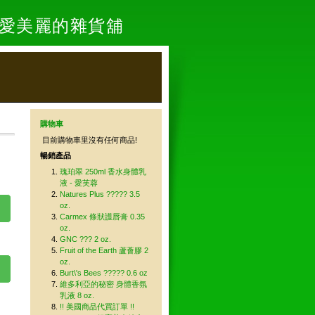
- 愛美麗的雜貨舖
購物車
目前購物車里沒有任何商品!
暢銷產品
瑰珀翠 250ml 香水身體乳
液 - 愛芙蓉
Natures Plus ????? 3.5
oz.
Carmex 條狀護唇膏 0.35
oz.
GNC ??? 2 oz.
Fruit of the Earth 蘆薈膠 2
oz.
Burt\'s Bees ????? 0.6 oz
維多利亞的秘密 身體香氛
乳液 8 oz.
!! 美國商品代買訂單 !!