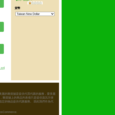
貨幣
 >>]
美麗的雜貨舖是提供代買代購的服務，愛美麗
務，雜貨舖上的商品列表僅只是提供資訊方便
指定的物品提供代購服務。 因此我們作為代
osCommerce.