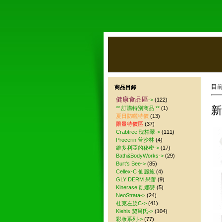
目
商品目錄
健康食品區
->
(122)
新
** 訂購特別商品 **
(1)
夏日防曬特價
(13)
限量特價區
(37)
Crabtree 瑰柏翠->
(111)
Procerin 普沙林
(4)
維多利亞的秘密->
(17)
Bath&BodyWorks->
(29)
Burt's Bee->
(85)
Cellex-C 仙麗施
(4)
GLY DERM 果蕾
(9)
Kinerase 凱娜詩
(5)
NeoStrata->
(24)
杜克左旋C->
(41)
Kiehls 契爾氏->
(104)
彩妝系列->
(77)