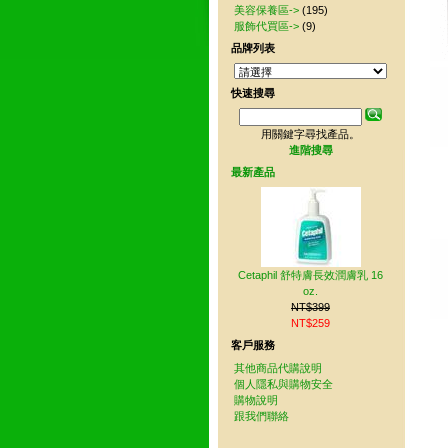
美容保養區->
(195)
服飾代買區->
(9)
品牌列表
快速搜尋
用關鍵字尋找產品。
進階搜尋
最新產品
Cetaphil 舒特膚長效潤膚乳 16
oz.
NT$399
NT$259
客戶服務
其他商品代購說明
個人隱私與購物安全
購物說明
跟我們聯絡