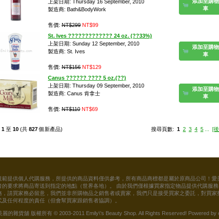
添加至購物
上架日期: Thursday 16 September, 2010
車
製造商: Bath&BodyWork
售價:
NT$299
NT$99
St. Ives ????????????? 24 oz. (??33%)
上架日期: Sunday 12 September, 2010
添加至購物
製造商: St. Ives
車
售價:
NT$156
NT$129
Canus ?????? ???? 5 oz.(??)
上架日期: Thursday 09 September, 2010
添加至購物
製造商: Canus 肯拿士
車
售價:
NT$110
NT$69
示
1
至
10
(共
827
個新產品)
搜尋頁數:
1
2
3
4
5
...
[後
規範提供個人代購服務，所提供的商品資料僅供參考，所有商品商標都是屬於原商品公司！愛
者的要求將商品寄送到指定的地點（世界各地）。 由於我們僅根據買家指定物品提供代購服
務，請買家務必留意，我們並非所購物品之銷售者或賣家，我們只是接受買家之委託，對買家
式及任何程度的責任（但會幫買家跟銷售者協調）。
貨舖 版權所有 © 2003-2011 Emily\'s Beauty Shop. All Rights Reserved! Powered by 