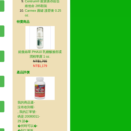
Centrum® 銀寶善存綜合
維他命 285顆裝
Carmex 圓罐 護脣膏 0.25
oz.
特賣商品
妮傲絲翠 PHA10 乳糖酸臉部柔
潤精華露 1 oz.
NT$1,765
NT$1,179
產品評價
我的商品還-
沒有收到喔-
, 我的訂單號-
碼是:20080011-
29 請�-
�何時可以�-
�到? 謝謝. ..