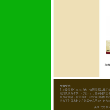
顯
免責聲明
對於愛美麗住在洛杉磯，依照美國法律的
是請託購買者的「代理人」，並依照請託
幫買家代購，愛美麗並不經營直接銷售業
購者不對買家指定之購買物品承擔任何形
美國代買-愛美麗的雜