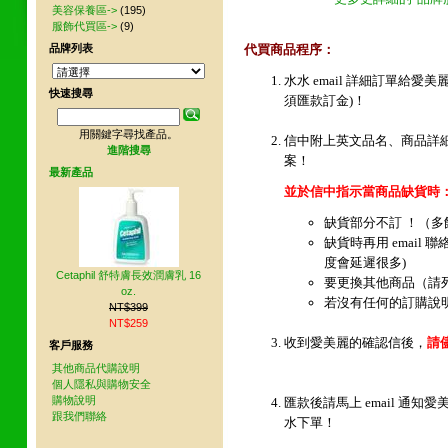
美容保養區->
(195)
服飾代買區->
(9)
品牌列表
代買商品程序：
水水 email 詳細訂單給
快速搜尋
須匯款訂金)！
用關鍵字尋找產品。
信中附上英文品名、商品詳
進階搜尋
案！
最新產品
並於信中指示當商品缺貨時
缺貨部分不訂 ！（
缺貨時再用 email 
度會延遲很多)
Cetaphil 舒特膚長效潤膚乳 16
要更換其他商品（請
oz.
若沒有任何的訂購說
NT$399
NT$259
收到愛美麗的確認信後，
請
客戶服務
其他商品代購說明
個人隱私與購物安全
購物說明
匯款後請馬上 email 通
跟我們聯絡
水下單！