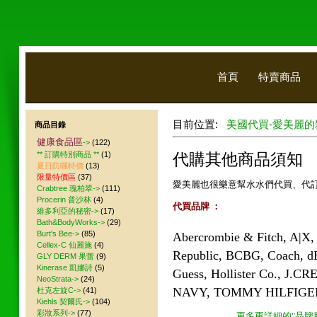
首頁
特賣商品
目前位置:
美國代買-愛美麗的
商品目錄
健康食品區
->
(122)
** 訂購特別商品 **
(1)
代購其他商品須知
夏日防曬特價
(13)
限量特價區
(37)
愛美麗也很樂意幫水水們代買、代
Crabtree 瑰柏翠->
(111)
Procerin 普沙林
(4)
代買品牌 ：
維多利亞的秘密->
(17)
Bath&BodyWorks->
(29)
Burt's Bee->
(85)
Abercrombie & Fitch, A|X,
Cellex-C 仙麗施
(4)
Republic, BCBG, Coach, d
GLY DERM 果蕾
(9)
Kinerase 凱娜詩
(5)
Guess, Hollister Co., J.CR
NeoStrata->
(24)
NAVY, TOMMY HILFIGER, V
杜克左旋C->
(41)
Kiehls 契爾氏->
(104)
彩妝系列->
(77)
更多更詳細的"品牌