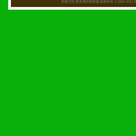
美國代買-愛美麗的雜貨舖 版權所有 © 2003-2011 Emily\'s B