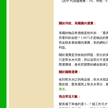
(其中 代買服務費：5%、州稅：9.7
關於州稅
、
美國國內運費
：
美國的物品售價都是稅外加，「愛美
所看到的金額 * 1.0975才是
照金額多寡收國內運費，有的網站
利益。
關於運費是否收稅的問題
：部分的美
只是幫水水代買，所以這部分不是
際運費後，會依照實際的總金額來
關於國際運費：
收到幫水水訂的商品後，依水水指定
匯款後，愛美麗馬上幫水水寄出．
費表
。
商品寄送天數：
愛美麗下單後約需 5 ~ 7 個工作天