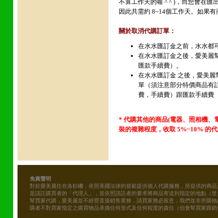
不算工作天的喔 ^ ^ )，而您會在
因此共需約 8~14個工作天。如果有商
關於取消代購訂單：
在水水匯訂金之前，水水都
在水水匯訂金之後，愛美麗
匯款手續費）。
在水水匯訂金 之後，愛美
單（須注意部分特價商品有
費，手續費）跟匯款手續費 
* 代購其他的商品(電器
、照相機、電腦
裝的複雜程度，收取 5%~10% 的代買
免責聲明
對於愛美麗住在洛杉磯，依照美國法律的規範提供個人代購服務，所提供的商品
是請託購買者的「代理人」，並依照請託者的要求將商品寄送到指定的地點（世
幫買家代購，愛美麗並不經營直接銷售業務，請買家務必留意，我們並非所購物
購者不對買家指定之購買物品承擔任何形式及任何程度的責任（但會幫買家跟銷