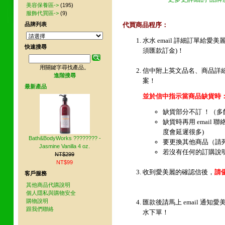
美容保養區->
(195)
服飾代買區->
(9)
品牌列表
代買商品程序：
水水 email 詳細訂單給
快速搜尋
須匯款訂金)！
用關鍵字尋找產品。
信中附上英文品名、商品詳
進階搜尋
案！
最新產品
並於信中指示當商品缺貨時
缺貨部分不訂 ！（
缺貨時再用 email 
度會延遲很多)
Bath&BodyWorks ???????? -
要更換其他商品（請
Jasmine Vanilla 4 oz.
若沒有任何的訂購說
NT$299
NT$99
收到愛美麗的確認信後，
請
客戶服務
其他商品代購說明
個人隱私與購物安全
購物說明
匯款後請馬上 email 通
跟我們聯絡
水下單！