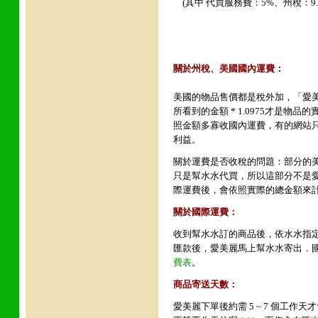
(其中 代買服務費：5%、州稅：9.7
關於州稅
、
美國國內運費
：
美國的物品售價都是稅外加，「愛美
所看到的金額 * 1.0975才是
照金額多寡收國內運費，有的網站
利益。
關於運費是否收稅的問題
：部分的美
只是幫水水代買，所以這部分不是
際運費後，會依照實際的總金額來
關於國際運費：
收到幫水水訂的商品後，依水水指定
匯款後，愛美麗馬上幫水水寄出．
費表
。
商品寄送天數：
愛美麗下單後約需 5 ~ 7 個工作天