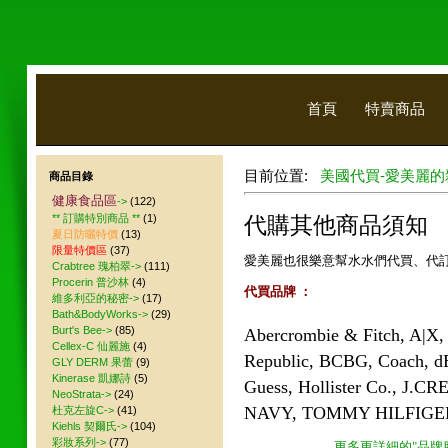
首頁
特賣商品
目前位置:
美國代買-愛美麗的
商品目錄
健康食品區
->
(122)
** 訂購特別商品 **
(1)
代購其他商品須知
夏日防曬特價
(13)
限量特價區
(37)
愛美麗也很樂意幫水水們代買、代
Crabtree 瑰柏翠->
(111)
Procerin 普沙林
(4)
代買品牌 ：
維多利亞的秘密->
(17)
Bath&BodyWorks->
(29)
Burt's Bee->
(85)
Abercrombie & Fitch, A|X,
Cellex-C 仙麗施
(4)
Republic, BCBG, Coach, d
GLY DERM 果蕾
(9)
Kinerase 凱娜詩
(5)
Guess, Hollister Co., J.CR
NeoStrata->
(24)
NAVY, TOMMY HILFIGER, V
杜克左旋C->
(41)
Kiehls 契爾氏->
(104)
彩妝系列->
(77)
更多更詳細的"品牌