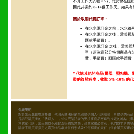
不算工作天的喔 ^ ^ )，而您會在
因此共需約 8~14個工作天。如果有商
關於取消代購訂單：
在水水匯訂金之前，水水都
在水水匯訂金之後，愛美麗
匯款手續費）。
在水水匯訂金 之後，愛美
單（須注意部分特價商品有
費，手續費）跟匯款手續費 
* 代購其他的商品(電器
、照相機、電腦
裝的複雜程度，收取 5%~10% 的代買
免責聲明
對於愛美麗住在洛杉磯，依照美國法律的規範提供個人代購服務，所提供的商品
是請託購買者的「代理人」，並依照請託者的要求將商品寄送到指定的地點（世
幫買家代購，愛美麗並不經營直接銷售業務，請買家務必留意，我們並非所購物
購者不對買家指定之購買物品承擔任何形式及任何程度的責任（但會幫買家跟銷