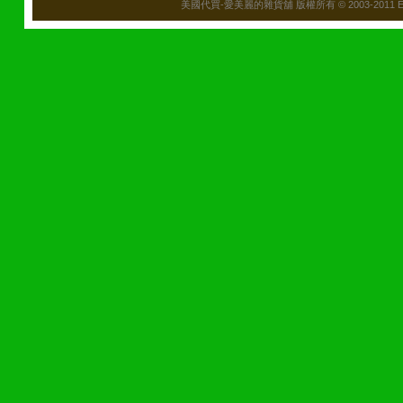
美國代買-愛美麗的雜貨舖 版權所有 © 2003-2011 Emily\'s B