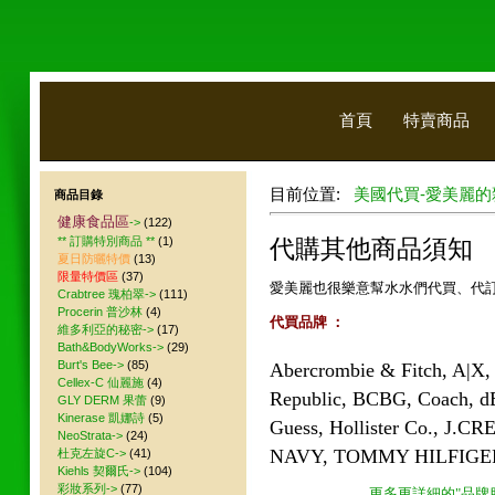
首頁
特賣商品
目前位置:
美國代買-愛美麗的
商品目錄
健康食品區
->
(122)
** 訂購特別商品 **
(1)
代購其他商品須知
夏日防曬特價
(13)
限量特價區
(37)
愛美麗也很樂意幫水水們代買、代
Crabtree 瑰柏翠->
(111)
Procerin 普沙林
(4)
代買品牌 ：
維多利亞的秘密->
(17)
Bath&BodyWorks->
(29)
Burt's Bee->
(85)
Abercrombie & Fitch, A|X,
Cellex-C 仙麗施
(4)
Republic, BCBG, Coach, d
GLY DERM 果蕾
(9)
Kinerase 凱娜詩
(5)
Guess, Hollister Co., J.CR
NeoStrata->
(24)
NAVY, TOMMY HILFIGER, V
杜克左旋C->
(41)
Kiehls 契爾氏->
(104)
彩妝系列->
(77)
更多更詳細的"品牌