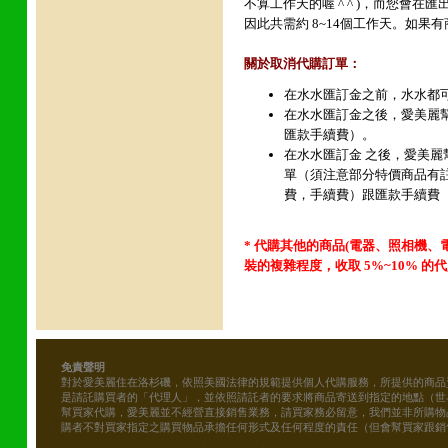
不算工作天的喔 ^ ^ )，而您會在
因此共需約 8~14個工作天。如果有商
關於取消代購訂單：
在水水匯訂金之前，水水都
在水水匯訂金之後，愛美麗
匯款手續費）。
在水水匯訂金 之後，愛美
單（須注意部分特價商品有
費，手續費）跟匯款手續費 
* 代購其他的商品(電器
、照相機、電腦
裝的複雜程度，收取 5%~10% 的代買
免責聲明
對於愛美麗住在洛杉磯，依照美國法律的規範提供個人代購服務，所提供的商品
是請託購買者的「代理人」，並依照請託者的要求將商品寄送到指定的地點（世
幫買家代購，愛美麗並不經營直接銷售業務，請買家務必留意，我們並非所購物
購者不對買家指定之購買物品承擔任何形式及任何程度的責任（但會幫買家跟銷