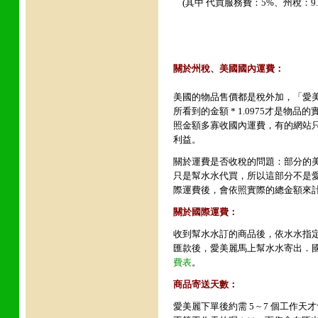
(其中 代買服務費：5%、州稅：9.7
關於州稅
、
美國國內運費
：
美國的物品售價都是稅外加，「愛美
所看到的金額 * 1.0975才是
照金額多寡收國內運費，有的網站
利益。
關於運費是否收稅的問題
：部分的美
只是幫水水代買，所以這部分不是
際運費後，會依照實際的總金額來
關於國際運費：
收到幫水水訂的商品後，依水水指定
匯款後，愛美麗馬上幫水水寄出．
費表
。
商品寄送天數：
愛美麗下單後約需 5 ~ 7 個工作天