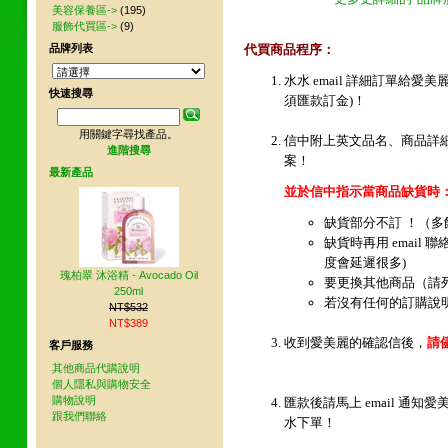
美容保養區->
(195)
服飾代買區->
(9)
品牌列表
代買商品程序：
水水 email 詳細訂單給
快速搜尋
須匯款訂金)！
用關鍵字尋找產品。
信中附上英文品名、商品詳
進階搜尋
案！
最新產品
並於信中指示當商品缺貨時
缺貨部分不訂 ！（
缺貨時再用 email 
度會延遲很多)
瑰柏翠 沐浴精 - Avocado Oil
要更換其他商品（請
250ml
若沒有任何的訂購說
NT$532
NT$389
收到愛美麗的確認信後，
請
客戶服務
其他商品代購說明
個人隱私與購物安全
購物說明
匯款後請馬上 email 通
跟我們聯絡
水下單！