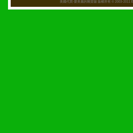
美國代買-愛美麗的雜貨舖 版權所有 © 2003-2011 Emily\'s B