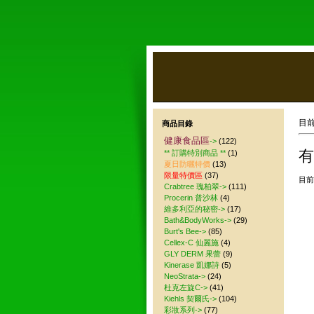
目
商品目錄
健康食品區
->
(122)
有
** 訂購特別商品 **
(1)
夏日防曬特價
(13)
限量特價區
(37)
目前
Crabtree 瑰柏翠->
(111)
Procerin 普沙林
(4)
維多利亞的秘密->
(17)
Bath&BodyWorks->
(29)
Burt's Bee->
(85)
Cellex-C 仙麗施
(4)
GLY DERM 果蕾
(9)
Kinerase 凱娜詩
(5)
NeoStrata->
(24)
杜克左旋C->
(41)
Kiehls 契爾氏->
(104)
彩妝系列->
(77)