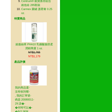
Centrum® 銀寶善存綜合
維他命 285顆裝
Carmex 圓罐 護脣膏 0.25
oz.
特賣商品
妮傲絲翠 PHA10 乳糖酸臉部柔
潤精華露 1 oz.
NT$1,765
NT$1,179
產品評價
我的商品還-
沒有收到喔-
, 我的訂單號-
碼是:20080011-
29 請�-
�何時可以�-
�到? 謝謝. ..