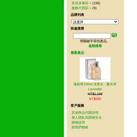
美容保養區->
(195)
服飾代買區->
(9)
品牌列表
快速搜尋
用關鍵字尋找產品。
進階搜尋
最新產品
瑰柏翠100ml 淡香水 - 薰衣草
Lavender
NT$1,199
NT$689
客戶服務
其他商品代購說明
個人隱私與購物安全
購物說明
跟我們聯絡