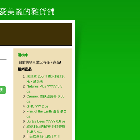
- 愛美麗的雜貨舖
購物車
目前購物車里沒有任何商品!
暢銷產品
瑰珀翠 250ml 香水身體乳
液 - 愛芙蓉
Natures Plus ????? 3.5
續
oz.
Carmex 條狀護唇膏 0.35
oz.
GNC ??? 2 oz.
Fruit of the Earth 蘆薈膠 2
oz.
Burt\'s Bees ????? 0.6 oz
維多利亞的秘密 身體香氛
乳液 8 oz.
!! 美國商品代買訂單 !!