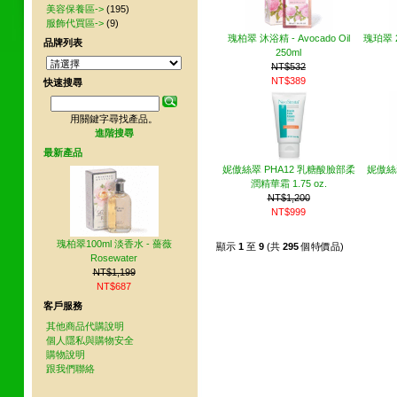
美容保養區->
(195)
服飾代買區->
(9)
瑰柏翠 沐浴精 - Avocado Oil
瑰珀翠 2
品牌列表
250ml
NT$532
NT$389
快速搜尋
用關鍵字尋找產品。
進階搜尋
最新產品
妮傲絲翠 PHA12 乳糖酸臉部柔
妮傲絲
潤精華霜 1.75 oz.
NT$1,200
NT$999
瑰柏翠100ml 淡香水 - 薔薇
顯示
1
至
9
(共
295
個特價品)
Rosewater
NT$1,199
NT$687
客戶服務
其他商品代購說明
個人隱私與購物安全
購物說明
跟我們聯絡