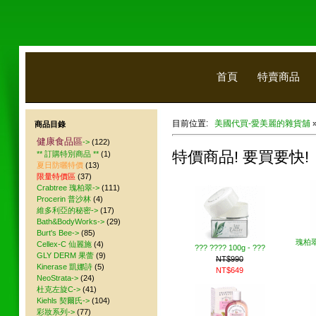
首頁
特賣商品
目前位置:
美國代買-愛美麗的雜貨舖
商品目錄
健康食品區
->
(122)
特價商品! 要買要快!
** 訂購特別商品 **
(1)
夏日防曬特價
(13)
限量特價區
(37)
Crabtree 瑰柏翠->
(111)
Procerin 普沙林
(4)
維多利亞的秘密->
(17)
Bath&BodyWorks->
(29)
Burt's Bee->
(85)
瑰柏翠
Cellex-C 仙麗施
(4)
??? ???? 100g - ???
GLY DERM 果蕾
(9)
NT$990
Kinerase 凱娜詩
(5)
NT$649
NeoStrata->
(24)
杜克左旋C->
(41)
Kiehls 契爾氏->
(104)
彩妝系列->
(77)