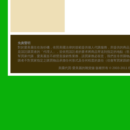
免責聲明
對於愛美麗住在洛杉磯，依照美國法律的規範提供個人代購服務，所提供的商品
是請託購買者的「代理人」，並依照請託者的要求將商品寄送到指定的地點（世
幫買家代購，愛美麗並不經營直接銷售業務，請買家務必留意，我們並非所購物
購者不對買家指定之購買物品承擔任何形式及任何程度的責任（但會幫買家跟銷
美國代買-愛美麗的雜貨舖 版權所有 © 2003-2011 Emily\'s B