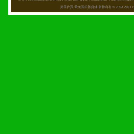
美國代買-愛美麗的雜貨舖 版權所有 © 2003-2011 Emily\'s B