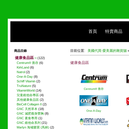
首頁
特賣商品
目前位置:
美國代買-愛美麗的雜貨舖
商品目錄
健康食品區
->
(122)
健康食品區
Centrum® 善存
(6)
KirkLand
(6)
Natrol
(2)
One-A-Day
(8)
Schiff Vitamin
(2)
TruNature
(5)
Centrum® 善存
VitaminWorld
(14)
兒童維他命專區
(4)
其他健康食品區
(2)
BioCell Collagen II
(2)
GNC 天然草本
(18)
One-A-Day
GNC 減肥瘦身豐胸
(8)
GNC 素食專用
(1)
GNC 維他命系列
(21)
Marlyn 海補樂寶 (馬林)
(2)