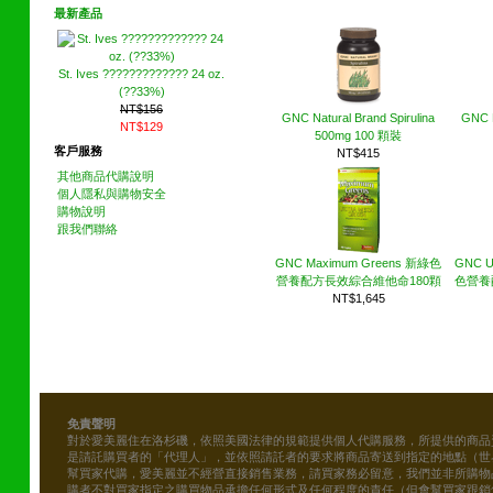
最新產品
St. Ives ????????????? 24 oz.
(??33%)
NT$156
GNC Natural Brand Spirulina
GNC F
NT$129
500mg 100 顆裝
客戶服務
NT$415
其他商品代購說明
個人隱私與購物安全
購物說明
跟我們聯絡
GNC Maximum Greens 新綠色
GNC U
營養配方長效綜合維他命180顆
色營養
NT$1,645
免責聲明
對於愛美麗住在洛杉磯，依照美國法律的規範提供個人代購服務，所提供的商品
是請託購買者的「代理人」，並依照請託者的要求將商品寄送到指定的地點（世
幫買家代購，愛美麗並不經營直接銷售業務，請買家務必留意，我們並非所購物
購者不對買家指定之購買物品承擔任何形式及任何程度的責任（但會幫買家跟銷